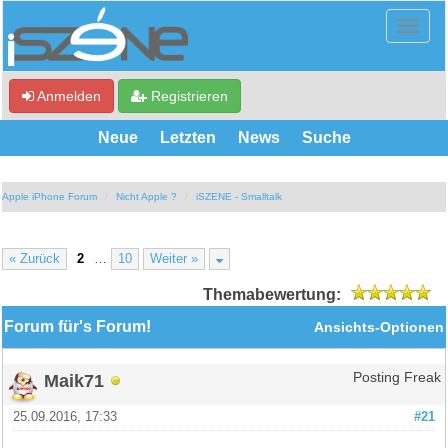
Anmelden
Registrieren
Neue
Letzten
News
Suche
Apple iPhone Forum
Nicht Apple ?
iSZENE - Smalltalk
« Zurück
2
…
10
Weiter »
Themabewertung:
Forum für's Forum!
Ansichts-Optionen
Maik71
Posting Freak
25.09.2016, 17:33
#21