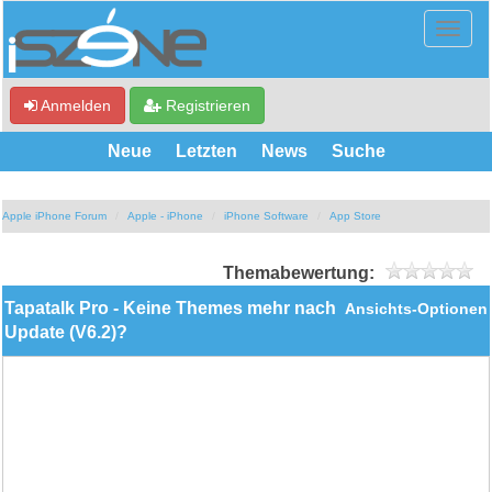
Anmelden
Registrieren
Neue
Letzten
News
Suche
Apple iPhone Forum
Apple - iPhone
iPhone Software
App Store
Themabewertung:
Tapatalk Pro - Keine Themes mehr nach
Ansichts-Optionen
Update (V6.2)?