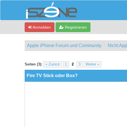
Anmelden
Registrieren
Apple iPhone Forum und Community
Nicht App
0 Bewertung(en) - 0 im Durchschnitt
1
2
3
4
5
Seiten (3):
« Zurück
1
2
3
Weiter »
Fire TV Stick oder Box?