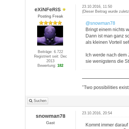
23.10.2016, 11:50
eXiNFeRiS
(Dieser Beitrag wurde zulet
Posting Freak
@snowman78
Bringt einem nichts w
Dann ist man ganz sc
als kleinen Vorteil s
Beiträge: 6.722
Ich werde nach dem J
Registriert seit: Dec
sie wenigstens die St
2013
Bewertung:
182
"Two possibilities exist
Suchen
23.10.2016, 20:54
snowman78
Gast
Kommt immer darauf a