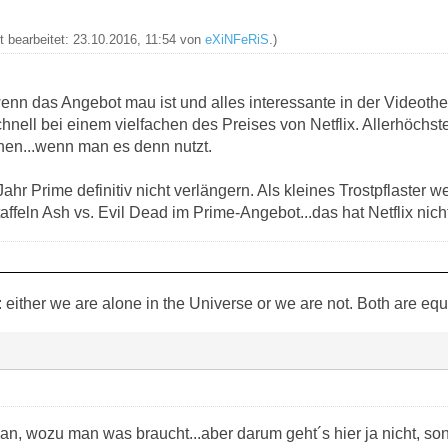
zt bearbeitet: 23.10.2016, 11:54 von
eXiNFeRiS
.)
enn das Angebot mau ist und alles interessante in der Videothe
hnell bei einem vielfachen des Preises von Netflix. Allerhöc
ehen...wenn man es denn nutzt.
ahr Prime definitiv nicht verlängern. Als kleines Trostpflaste
affeln Ash vs. Evil Dead im Prime-Angebot...das hat Netflix nicht
: either we are alone in the Universe or we are not. Both are equal
n, wozu man was braucht...aber darum geht´s hier ja nicht, so