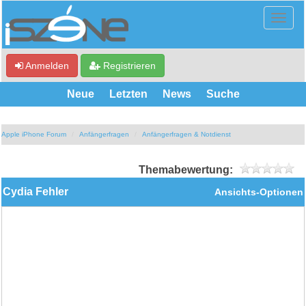
Anmelden
Registrieren
Neue
Letzten
News
Suche
Apple iPhone Forum
Anfängerfragen
Anfängerfragen & Notdienst
Themabewertung:
Cydia Fehler
Ansichts-Optionen