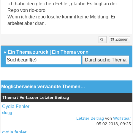
Ich habe den gleichen Fehler, glaube Es liegt an der
Repo von rio-doro.
Wenn ich die repo lösche kommt keine Meldung. Er
arbeitet aber dran.
Zitieren
«
Ein Thema zurück
|
Ein Thema vor
»
Möglicherweise verwandte Themen…
Thema / Verfasser
Letzter Beitrag
Cydia Fehler
slugg
Letzter Beitrag
von
Wolfstear
05.02.2013, 09:25
cydia fehler