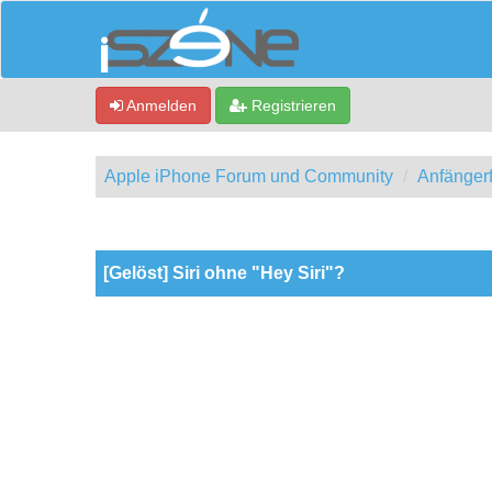
Anmelden
Registrieren
Apple iPhone Forum und Community
Anfänger
0 Bewertung(en) - 0 im Durchschnitt
1
2
3
4
5
[Gelöst] Siri ohne "Hey Siri"?