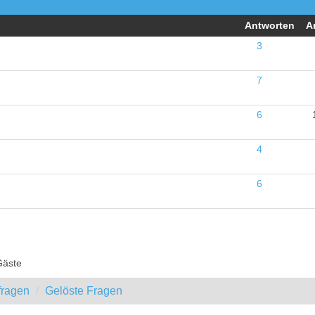
Antworten
A
3
7
6
4
6
Gäste
fragen
Gelöste Fragen