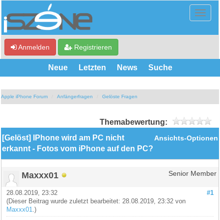
Anmelden
Registrieren
Neue
Letzten
News
Suche
Apple iPhone Forum
Anfängerfragen
Gelöste Fragen
Themabewertung:
[Gelöst] IPhone wird am PC nicht
Ansichts-Optionen
erkannt - Fotos vom iPhone auf den PC?
Maxxx01
Senior Member
28.08.2019, 23:32
#1
(Dieser Beitrag wurde zuletzt bearbeitet: 28.08.2019, 23:32 von
Maxxx01
.)