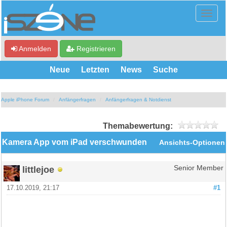
Anmelden
Registrieren
Neue
Letzten
News
Suche
Apple iPhone Forum
Anfängerfragen
Anfängerfragen & Notdienst
Themabewertung:
Kamera App vom iPad verschwunden
Ansichts-Optionen
littlejoe
Senior Member
17.10.2019, 21:17
#1