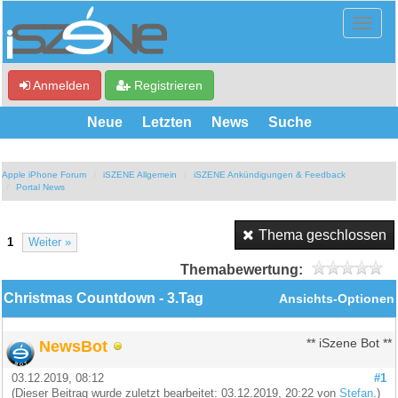
Anmelden
Registrieren
Neue
Letzten
News
Suche
Apple iPhone Forum
iSZENE Allgemein
iSZENE Ankündigungen & Feedback
Portal News
Thema geschlossen
1
Weiter »
Themabewertung:
Christmas Countdown - 3.Tag
Ansichts-Optionen
NewsBot
** iSzene Bot **
03.12.2019, 08:12
#1
(Dieser Beitrag wurde zuletzt bearbeitet: 03.12.2019, 20:22 von
Stefan
.)