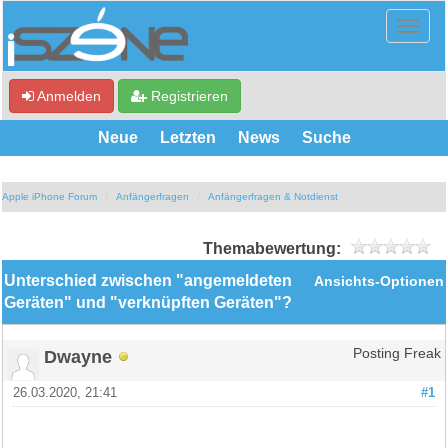
Anmelden
Registrieren
Neue
Letzten
News
Suche
Apple iPhone Forum
Anfängerfragen
Anfängerfragen & Notdienst
Themabewertung:
Unterschied zwischen "angemeldeten
Ansichts-Optionen
Geräten" und "verknüpften Geräten"?
Dwayne
Posting Freak
26.03.2020, 21:41
#1