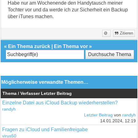
Habe nur am Wochenende den Handytausch meiner
Tochter vor und da werde ich zur Sicherheit ein Backup
über iTunes machen.
Zitieren
«
Ein Thema zurück
|
Ein Thema vor
»
Möglicherweise verwandte Themen…
Thema / Verfasser
Letzter Beitrag
Einzelne Datei aus iCloud Backup wiederherstellen?
randyh
Letzter Beitrag
von
randyh
14.01.2024, 12:19
Fragen zu iCloud und Familienfreigabe
virus50