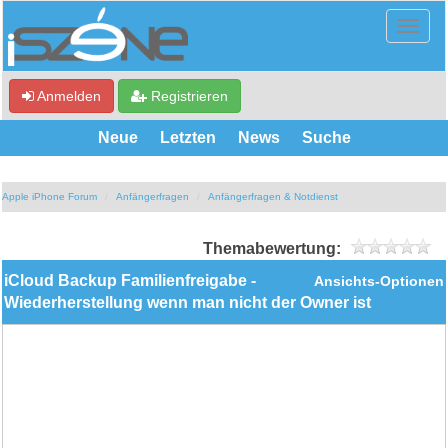
Anmelden
Registrieren
Neue
Letzten
News
Suche
Apple iPhone Forum
Anfängerfragen
Anfängerfragen & Notdienst
Themabewertung:
iCloud Backup Familienfreigabe -
Ansichts-Optionen
Wiederherstellung wenn man nicht der Owner ist