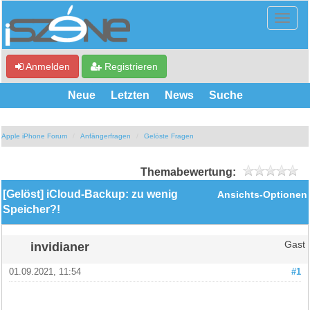
Anmelden
Registrieren
Neue
Letzten
News
Suche
Apple iPhone Forum
Anfängerfragen
Gelöste Fragen
Themabewertung:
[Gelöst] iCloud-Backup: zu wenig
Ansichts-Optionen
Speicher?!
invidianer
Gast
01.09.2021, 11:54
#1