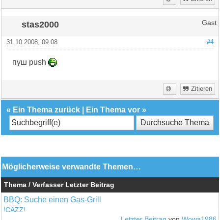
stas2000
Gast
31.10.2008, 09:08
#4
пуш push
Zitieren
«
Ein Thema zurück
|
Ein Thema vor
»
Möglicherweise verwandte Themen…
Thema / Verfasser
Letzter Beitrag
BBQ: Suche einen Gas-Grill
!CAZZ!
Letzter Beitrag
von
Wowa1986