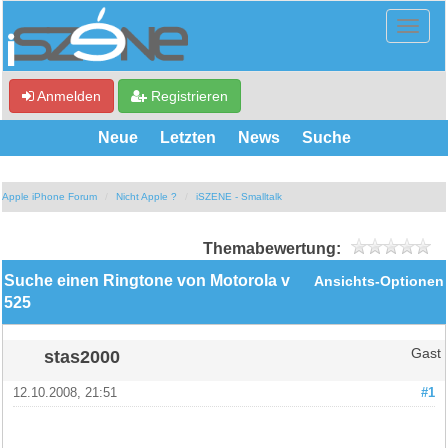
Anmelden
Registrieren
Neue
Letzten
News
Suche
Apple iPhone Forum
Nicht Apple ?
iSZENE - Smalltalk
Themabewertung:
Suche einen Ringtone von Motorola v
Ansichts-Optionen
525
stas2000
Gast
12.10.2008, 21:51
#1