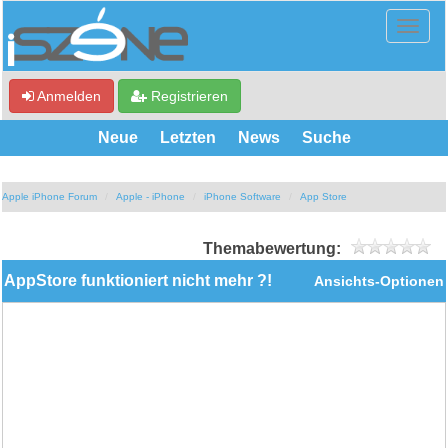
Anmelden
Registrieren
Neue
Letzten
News
Suche
Apple iPhone Forum
Apple - iPhone
iPhone Software
App Store
Themabewertung:
AppStore funktioniert nicht mehr ?!
Ansichts-Optionen