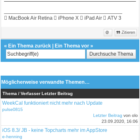
__________________________________________
 MacBook Air Retina  iPhone X  iPad Air  ATV 3
Zitieren
«
Ein Thema zurück
|
Ein Thema vor
»
Möglicherweise verwandte Themen…
Thema / Verfasser
Letzter Beitrag
WeekCal funktioniert nicht mehr nach Update
pulse0815
Letzter Beitrag
von olo
23.09.2020, 16:06
iOS 8.3/ JB - keine Topcharts mehr im AppStore
e-henning