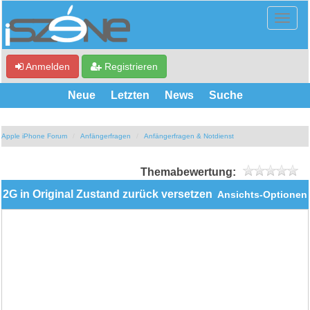
Anmelden
Registrieren
Neue
Letzten
News
Suche
Apple iPhone Forum
Anfängerfragen
Anfängerfragen & Notdienst
Themabewertung:
2G in Original Zustand zurück versetzen
Ansichts-Optionen