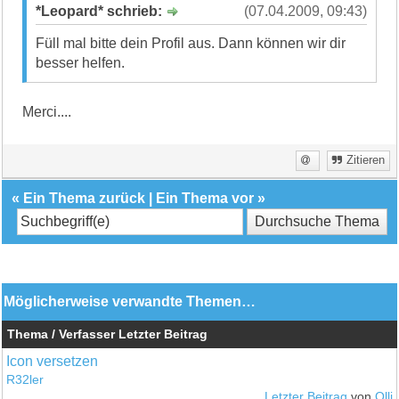
*Leopard* schrieb:
(07.04.2009, 09:43)
Füll mal bitte dein Profil aus. Dann können wir dir
besser helfen.
Merci....
Zitieren
«
Ein Thema zurück
|
Ein Thema vor
»
Möglicherweise verwandte Themen…
Thema / Verfasser
Letzter Beitrag
Icon versetzen
R32ler
Letzter Beitrag
von
Olli