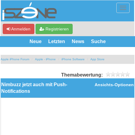
Anmelden
Registrieren
Neue
Letzten
News
Suche
Apple iPhone Forum
Apple - iPhone
iPhone Software
App Store
Themabewertung:
Nimbuzz jetzt auch mit Push-
Ansichts-Optionen
Notifications