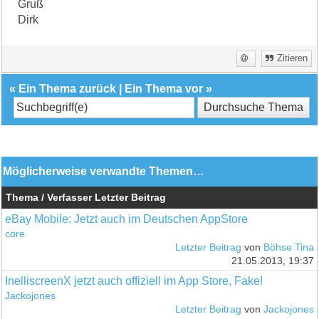
Gruß
Dirk
Zitieren
«
Ein Thema zurück
|
Ein Thema vor
»
Möglicherweise verwandte Themen…
Thema / Verfasser
Letzter Beitrag
eBay Mobile: Jetzt auch im Deutschen AppStore
core
Letzter Beitrag
von
Böhse Tina
21.05.2013, 19:37
InelliscreenX jetzt auch offiziell im App Store, Fake!
Jackojones
Letzter Beitrag
von
Jackojones