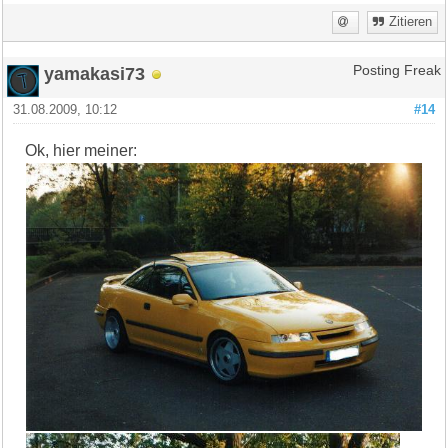
Zitieren
yamakasi73
Posting Freak
31.08.2009, 10:12
#14
Ok, hier meiner: