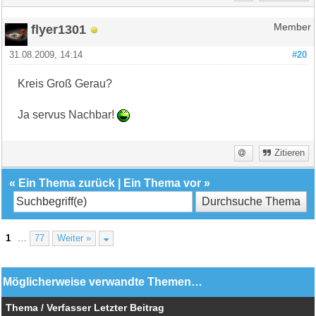
flyer1301
Member
31.08.2009, 14:14
#20
Kreis Groß Gerau?
Ja servus Nachbar!
Zitieren
«
Ein Thema zurück
|
Ein Thema vor
»
1
…
77
Weiter »
Möglicherweise verwandte Themen…
Thema / Verfasser
Letzter Beitrag