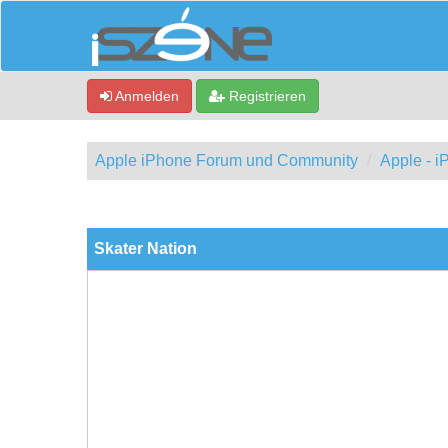
Anmelden
Registrieren
Apple iPhone Forum und Community
Apple - 
0 Bewertung(en) - 0 im Durchschnitt
1
2
3
4
5
Skater Nation