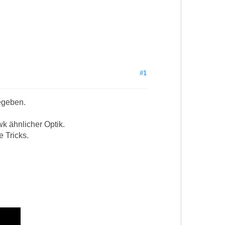
#1
egeben.
wk ähnlicher Optik.
 Tricks.