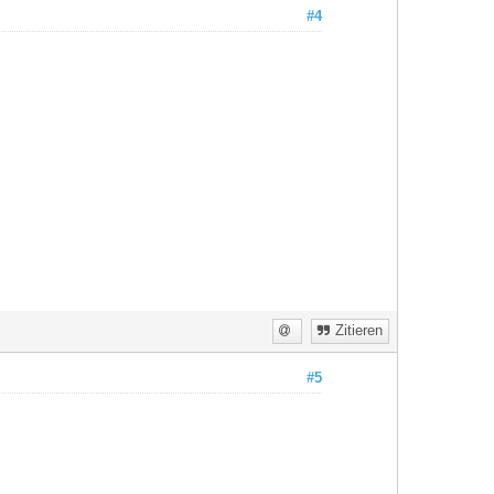
#4
Zitieren
#5