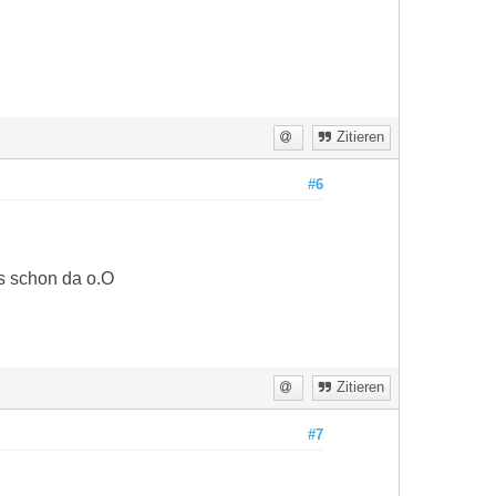
Zitieren
#6
s schon da o.O
Zitieren
#7