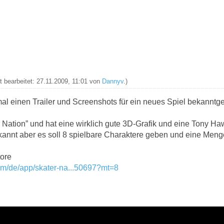
t bearbeitet: 27.11.2009, 11:01 von
Dannyv
.)
al einen Trailer und Screenshots für ein neues Spiel bekanntg
 Nation” und hat eine wirklich gute 3D-Grafik und eine Tony Ha
ekannt aber es soll 8 spielbare Charaktere geben und eine Menge
tore
com/de/app/skater-na...50697?mt=8