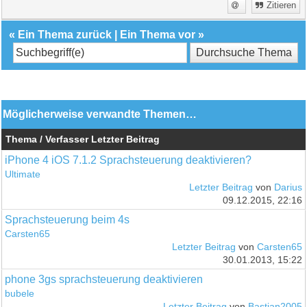
Zitieren
«
Ein Thema zurück
|
Ein Thema vor
»
Möglicherweise verwandte Themen…
Thema / Verfasser
Letzter Beitrag
iPhone 4 iOS 7.1.2 Sprachsteuerung deaktivieren?
Ultimate
Letzter Beitrag
von
Darius
09.12.2015, 22:16
Sprachsteuerung beim 4s
Carsten65
Letzter Beitrag
von
Carsten65
30.01.2013, 15:22
phone 3gs sprachsteuerung deaktivieren
bubele
Letzter Beitrag
von
Bastian2005