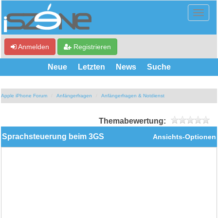
Anmelden
Registrieren
Neue
Letzten
News
Suche
Apple iPhone Forum
Anfängerfragen
Anfängerfragen & Notdienst
Themabewertung:
Sprachsteuerung beim 3GS
Ansichts-Optionen