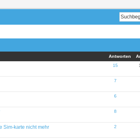
Antworten
A
15
7
6
?
8
e Sim-karte nicht mehr
2