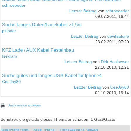
schroeoeder
Letzter Beitrag
von
schroeoeder
09.07.2011, 16:44
Suche langes Daten/Ladekabel >1,5m
plunder
Letzter Beitrag
von
devilisalone
23.02.2011, 07:20
KFZ Lade / AUX Kabel Festeinbau
Isekram
Letzter Beitrag
von
Dirk Hasloewer
22.10.2010, 12:21
Suche gutes und langes USB-Kabel für Iphone4
CeeJay80
Letzter Beitrag
von
CeeJay80
02.10.2010, 15:14
Druckversion anzeigen
Benutzer, die gerade dieses Thema anschauen: 1 Gast/Gäste
Apple iPhone Forum
Apple - iPhone
iPhone Zubehör & Hardware