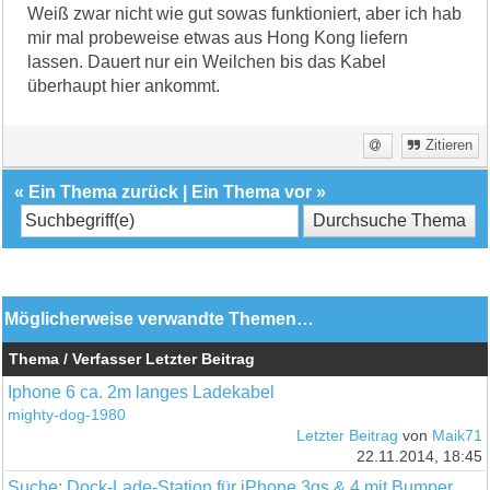
Weiß zwar nicht wie gut sowas funktioniert, aber ich hab
mir mal probeweise etwas aus Hong Kong liefern
lassen. Dauert nur ein Weilchen bis das Kabel
überhaupt hier ankommt.
Zitieren
«
Ein Thema zurück
|
Ein Thema vor
»
Möglicherweise verwandte Themen…
Thema / Verfasser
Letzter Beitrag
Iphone 6 ca. 2m langes Ladekabel
mighty-dog-1980
Letzter Beitrag
von
Maik71
22.11.2014, 18:45
Suche: Dock-Lade-Station für iPhone 3gs & 4 mit Bumper