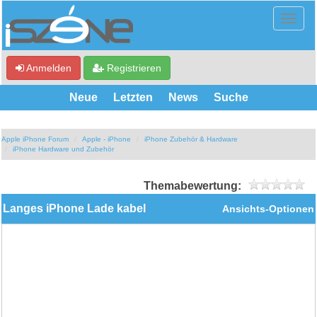
Anmelden
Registrieren
Neue
Letzten
News
Suche
Apple iPhone Forum
Apple - iPhone
iPhone Zubehör & Hardware
iPhone Hardware und Zubehör
Themabewertung:
Langes iPhone Lade kabel
Ansichts-Optionen