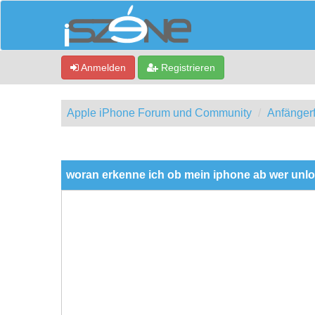
Anmelden
Registrieren
Apple iPhone Forum und Community
Anfänger
0 Bewertung(en) - 0 im Durchschnitt
1
2
3
4
5
woran erkenne ich ob mein iphone ab wer unlo