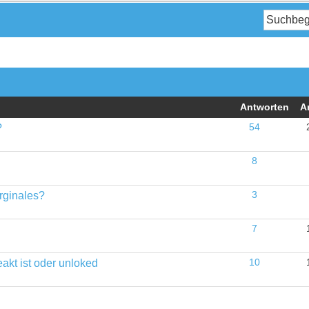
Antworten
A
?
54
8
rginales?
3
7
akt ist oder unloked
10