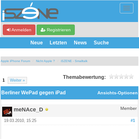
Anmelden
Registrieren
Neue
Letzten
News
Suche
Apple iPhone Forum
Nicht Apple ?
iSZENE - Smalltalk
Themabewertung:
1
Weiter »
Berliner WePad gegen iPad
Ansichts-Optionen
meNAce_D
Member
19.03.2010, 15:25
#1