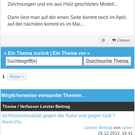
Zeichnungen und ein aus Holz geschitztes Modell...
Dann liest man auf der einen Seite kommt noch im April,
auf der nächsten kommt es im Mai...
Zitieren
«
Ein Thema zurück
|
Ein Thema vor
»
1
Weiter »
Möglicherweise verwandte Themen…
Thema / Verfasser
Letzter Beitrag
Ist Homosexualität gegen die Natur und gegen Gott ?
Martin28a
Letzter Beitrag
von
sylver
25.12.2012, 16:41