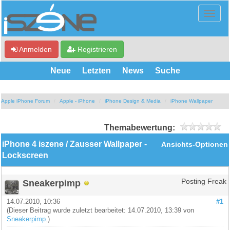
Anmelden
Registrieren
Neue
Letzten
News
Suche
Apple iPhone Forum
Apple - iPhone
iPhone Design & Media
iPhone Wallpaper
Themabewertung:
iPhone 4 iszene / Zausser Wallpaper -
Ansichts-Optionen
Lockscreen
Sneakerpimp
Posting Freak
14.07.2010, 10:36
#1
(Dieser Beitrag wurde zuletzt bearbeitet: 14.07.2010, 13:39 von
Sneakerpimp
.)