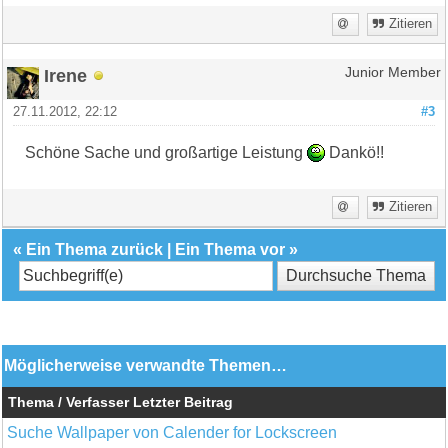
Zitieren
Irene
Junior Member
27.11.2012, 22:12
#3
Schöne Sache und großartige Leistung
Dankö!!
Zitieren
«
Ein Thema zurück
|
Ein Thema vor
»
Möglicherweise verwandte Themen…
Thema / Verfasser
Letzter Beitrag
Suche Wallpaper von Calender for Lockscreen