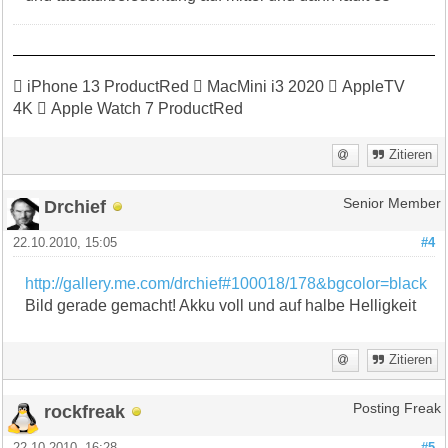
 iPhone 13 ProductRed  MacMini i3 2020  AppleTV
4K  Apple Watch 7 ProductRed
Zitieren
Drchief
Senior Member
22.10.2010, 15:05
#4
http://gallery.me.com/drchief#100018/178&bgcolor=black
Bild gerade gemacht! Akku voll und auf halbe Helligkeit
Zitieren
rockfreak
Posting Freak
22.10.2010, 16:28
#5