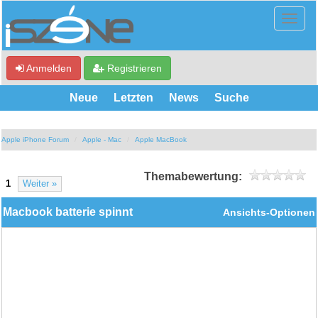
Anmelden
Registrieren
Neue
Letzten
News
Suche
Apple iPhone Forum
Apple - Mac
Apple MacBook
Themabewertung:
1
Weiter »
Macbook batterie spinnt
Ansichts-Optionen