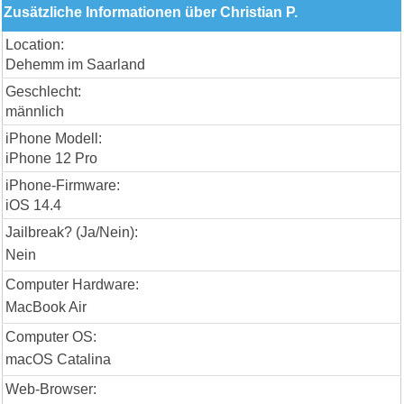
Zusätzliche Informationen über Christian P.
Location:
Dehemm im Saarland
Geschlecht:
männlich
iPhone Modell:
iPhone 12 Pro
iPhone-Firmware:
iOS 14.4
Jailbreak? (Ja/Nein):
Nein
Computer Hardware:
MacBook Air
Computer OS:
macOS Catalina
Web-Browser: