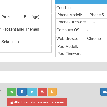
Geschlecht:
-
iPhone Modell:
iPhone 5
2 Prozent aller Beiträge)
iPhone-Firmware:
-
4 Prozent aller Themen)
Computer OS:
-
Web-Browser:
Chrome
53 Sekunden
iPad-Modell:
-
iPad-Firmware:
-
-
Alle Foren als gelesen markieren