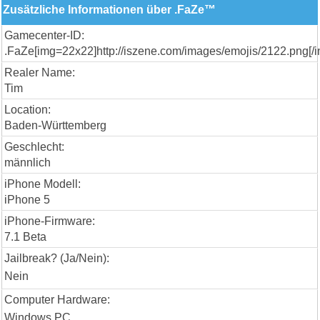
Zusätzliche Informationen über .FaZe™
Gamecenter-ID:
.FaZe[img=22x22]http://iszene.com/images/emojis/2122.png[/i
Realer Name:
Tim
Location:
Baden-Württemberg
Geschlecht:
männlich
iPhone Modell:
iPhone 5
iPhone-Firmware:
7.1 Beta
Jailbreak? (Ja/Nein):
Nein
Computer Hardware:
Windows PC