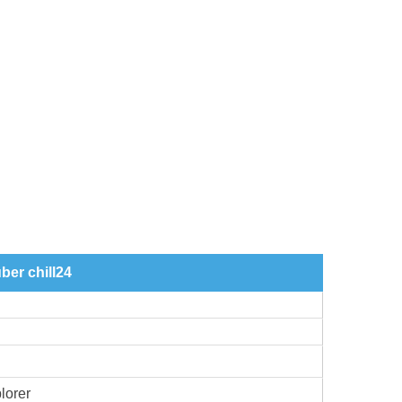
ber chill24
lorer