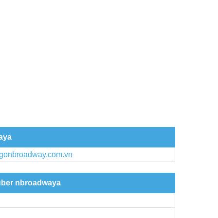
aya
aigonbroadway.com.vn
 über nbroadwaya