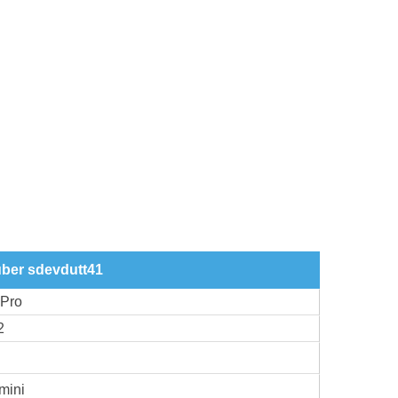
über sdevdutt41
 Pro
2
mini