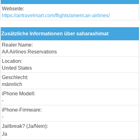
Webseite:
https://airtravelmart.com/flights/american-airlines/
Zusätzliche Informationen über saharashimat
Realer Name:
AA Airlines Reservations
Location:
United States
Geschlecht:
männlich
iPhone Modell:
-
iPhone-Firmware:
-
Jailbreak? (Ja/Nein):
Ja