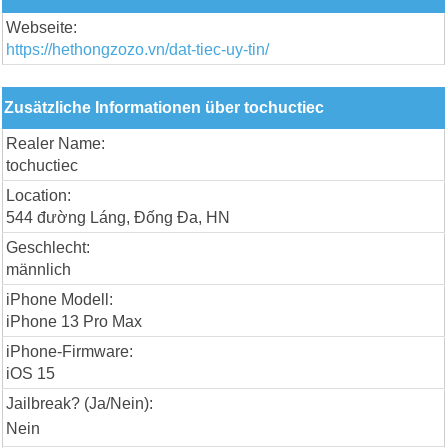
Webseite:
https://hethongzozo.vn/dat-tiec-uy-tin/
Zusätzliche Informationen über tochuctiec
Realer Name:
tochuctiec
Location:
544 đường Láng, Đống Đa, HN
Geschlecht:
männlich
iPhone Modell:
iPhone 13 Pro Max
iPhone-Firmware:
iOS 15
Jailbreak? (Ja/Nein):
Nein