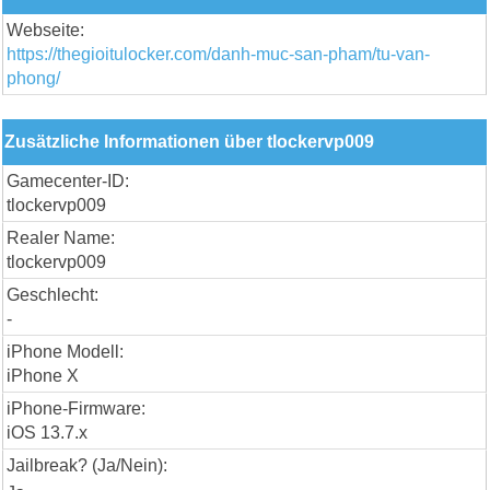
Webseite:
https://thegioitulocker.com/danh-muc-san-pham/tu-van-
phong/
Zusätzliche Informationen über tlockervp009
Gamecenter-ID:
tlockervp009
Realer Name:
tlockervp009
Geschlecht:
-
iPhone Modell:
iPhone X
iPhone-Firmware:
iOS 13.7.x
Jailbreak? (Ja/Nein):