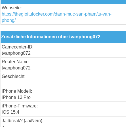
Webseite:
https://thegioitulocker.com/danh-muc-san-pham/tu-van-
phong/
Zusätzliche Informationen über tvanphong072
Gamecenter-ID:
tvanphong072
Realer Name:
tvanphong072
Geschlecht:
-
iPhone Modell:
iPhone 13 Pro
iPhone-Firmware:
iOS 15.4
Jailbreak? (Ja/Nein):