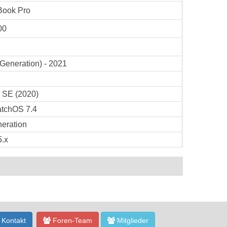
ook Pro
00
 Generation) - 2021
 SE (2020)
tchOS 7.4
eration
5.x
Kontakt
Foren-Team
Mitglieder