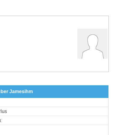
 über Jamesihm
lus
x