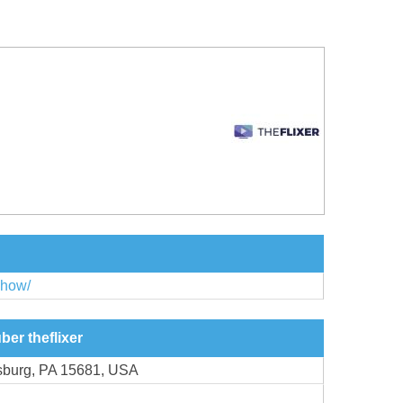
.show/
ber theflixer
tsburg, PA 15681, USA