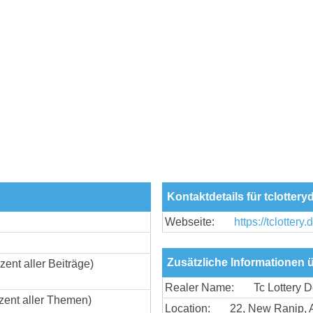
Kontaktdetails für tclottery
Webseite:
https://tclottery.
Zusätzliche Informationen ü
zent aller Beiträge)
Realer Name:
Tc Lottery 
zent aller Themen)
Location:
22, New Ranip, 