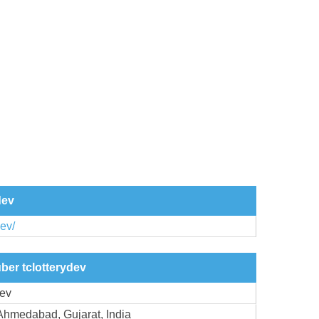
dev
dev/
ber tclotterydev
Dev
Ahmedabad, Gujarat, India