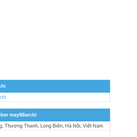
chi
chi
über may88archi
g, Thượng Thanh, Long Biên, Hà Nội, Việt Nam