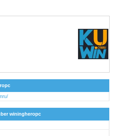
eropc
mru/
über winingheropc