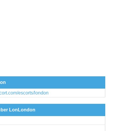
don
cort.com/escorts/london
 über LonLondon