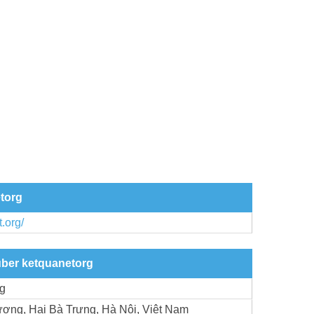
etorg
t.org/
über ketquanetorg
rg
ng, Hai Bà Trưng, Hà Nội, Việt Nam