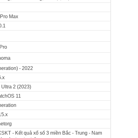
 Pro Max
0.1
Pro
noma
eration) - 2022
.x
Ultra 2 (2023)
tchOS 11
eration
15.x
etorg
 XSKT - Kết quả xổ số 3 miền Bắc - Trung - Nam