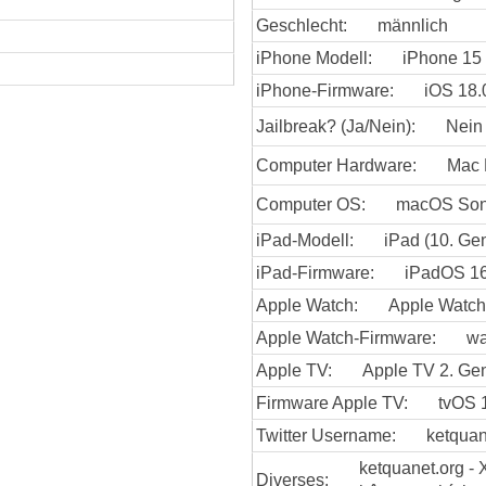
Geschlecht:
männlich
iPhone Modell:
iPhone 15
iPhone-Firmware:
iOS 18.
Jailbreak? (Ja/Nein):
Nein
Computer Hardware:
Mac 
Computer OS:
macOS So
iPad-Modell:
iPad (10. Gen
iPad-Firmware:
iPadOS 16
Apple Watch:
Apple Watch 
Apple Watch-Firmware:
wa
Apple TV:
Apple TV 2. Gen
Firmware Apple TV:
tvOS 
Twitter Username:
ketquan
ketquanet.org -
Diverses: