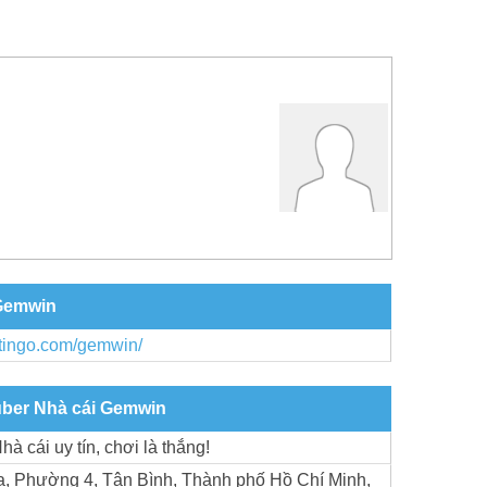
 Gemwin
ytingo.com/gemwin/
 über Nhà cái Gemwin
à cái uy tín, chơi là thắng!
, Phường 4, Tân Bình, Thành phố Hồ Chí Minh,