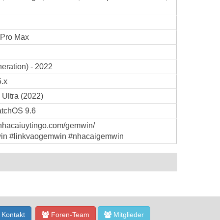
 Pro Max
eration) - 2022
.x
Ultra (2022)
tchOS 9.6
//nhacaiuytingo.com/gemwin/
in #linkvaogemwin #nhacaigemwin
Kontakt
Foren-Team
Mitglieder