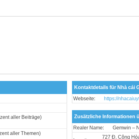
Kontaktdetails für Nhà cái
Webseite:
https://nhacaiu
Zusätzliche Informationen
zent aller Beiträge)
Realer Name:
Gemwin – Nh
zent aller Themen)
727 Đ. Cộng Hòa