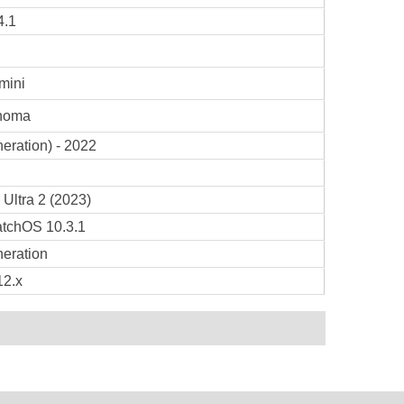
4.1
mini
noma
eration) - 2022
Ultra 2 (2023)
tchOS 10.3.1
eration
12.x