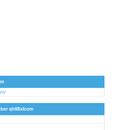
om
om/
 über qh88xlcom