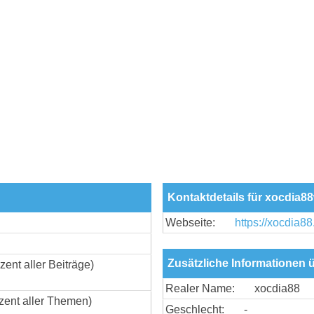
Kontaktdetails für xocdia8
Webseite:
https://xocdia88
Zusätzliche Informationen
zent aller Beiträge)
Realer Name:
xocdia88
zent aller Themen)
Geschlecht:
-