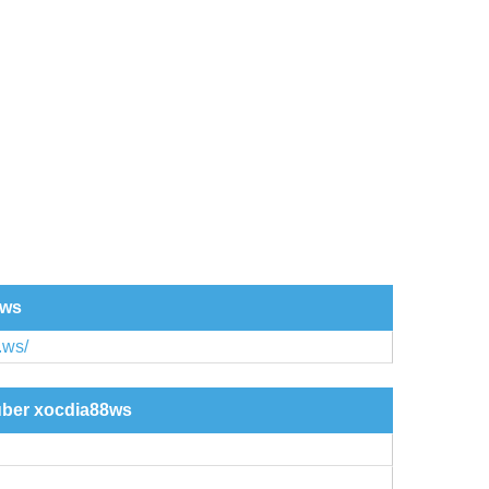
8ws
.ws/
 über xocdia88ws