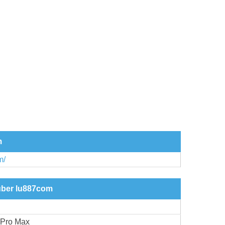
m
m/
 über lu887com
 Pro Max