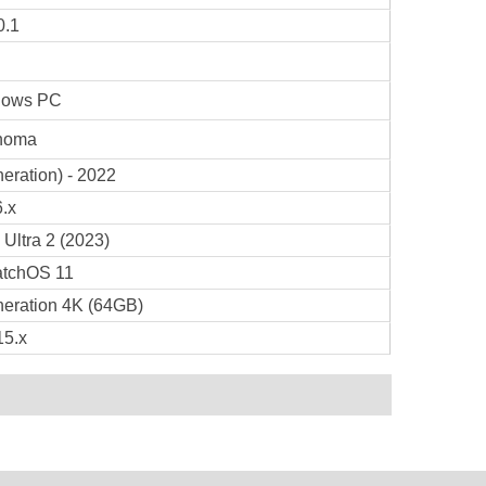
0.1
dows PC
noma
eration) - 2022
.x
Ultra 2 (2023)
tchOS 11
neration 4K (64GB)
15.x