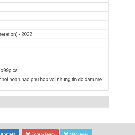
eration) - 2022
go99pics
choi hoan hao phu hop voi nhung tin do dam me
Kontakt
Foren-Team
Mitglieder