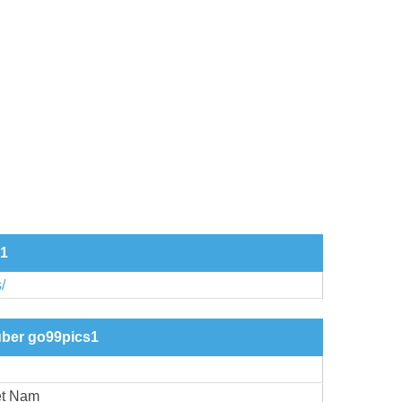
s1
/
über go99pics1
et Nam