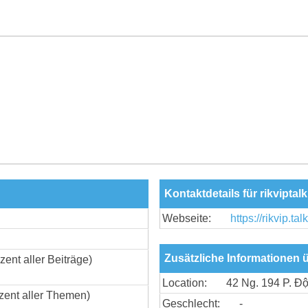
Kontaktdetails für rikviptalk
Webseite:
https://rikvip.talk
Zusätzliche Informationen ü
zent aller Beiträge)
Location:
42 Ng. 194 P. Độ
zent aller Themen)
Geschlecht:
-