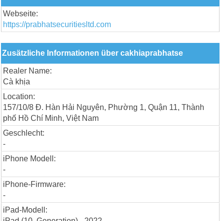
Webseite:
https://prabhatsecuritiesltd.com
Zusätzliche Informationen über cakhiaprabhatse
Realer Name:
Cà khịa
Location:
157/10/8 Đ. Hàn Hải Nguyên, Phường 1, Quận 11, Thành
phố Hồ Chí Minh, Việt Nam
Geschlecht:
-
iPhone Modell:
-
iPhone-Firmware:
-
iPad-Modell:
iPad (10. Generation) - 2022