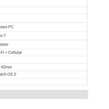
dows PC
s 7
lorer
-Fi + Cellular
h 42mm
tch OS 2