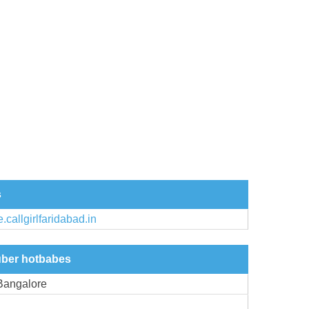
s
e.callgirlfaridabad.in
über hotbabes
 Bangalore