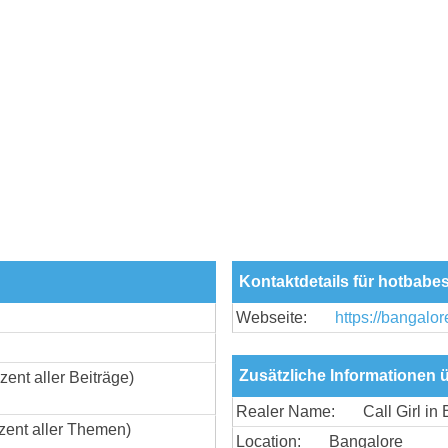
Kontaktdetails für hotbabe
Webseite:
https://bangalor
Zusätzliche Informationen 
zent aller Beiträge)
Realer Name:
Call Girl in
zent aller Themen)
Location:
Bangalore